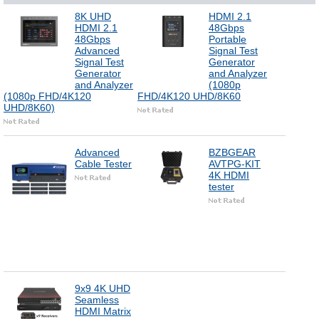
8K UHD
HDMI 2.1
HDMI 2.1
48Gbps
48Gbps
Portable
Advanced
Signal Test
Signal Test
Generator
Generator
and Analyzer
and Analyzer
(1080p
(1080p FHD/4K120
FHD/4K120 UHD/8K60
UHD/8K60)
Advanced
BZBGEAR
Cable Tester
AVTPG-KIT
4K HDMI
tester
9x9 4K UHD
Seamless
HDMI Matrix