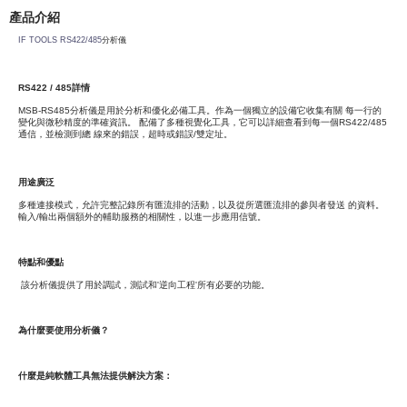
產品介紹
IF TOOLS RS422/485
分析儀
RS422 / 485
詳情
MSB-RS485分析儀是用於分析和優化必備工具。作為一個獨立的設備它收集有關 每一行的
變化與微秒精度的準確資訊。 配備了多種視覺化工具，它可以詳細查看到每一個RS422/485
通信，並檢測到總 線來的錯誤，超時或錯誤/雙定址。
用途廣泛
多種連接模式，允許完整記錄所有匯流排的活動，以及從所選匯流排的參與者發送 的資料。
輸入/輸出兩個額外的輔助服務的相關性，以進一步應用信號。
特點和優點
該分析儀提供了用於調試，測試和'逆向工程'所有必要的功能。
為什麼要使用分析儀？
什麼是純軟體工具無法提供解決方案：