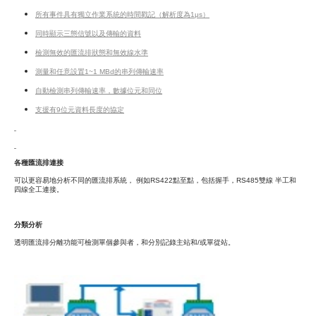
所有事件具有獨立作業系統的時間戳記（解析度為1μs）
同時顯示三態信號以及傳輸的資料
檢測無效的匯流排狀態和無效線水準
測量和任意設置1~1 MBd的串列傳輸速率
自動檢測串列傳輸速率，數據位元和同位
支援有9位元資料長度的協定
各種匯流排連接
可以更容易地分析不同的匯流排系統， 例如RS422點至點，包括握手，RS485雙線 半工和
四線全工連接。
分類分析
透明匯流排分離功能可檢測單個參與者，和分別記錄主站和/或單從站。